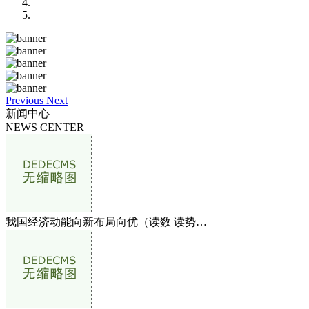
Previous
Next
新闻中心
NEWS CENTER
我国经济动能向新布局向优（读数 读势…