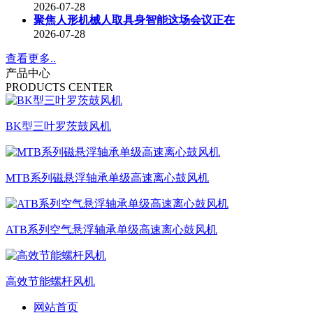
2026-07-28
聚焦人形机械人取具身智能这场会议正在
2026-07-28
查看更多..
产品中心
PRODUCTS CENTER
BK型三叶罗茨鼓风机
MTB系列磁悬浮轴承单级高速离心鼓风机
ATB系列空气悬浮轴承单级高速离心鼓风机
高效节能螺杆风机
网站首页