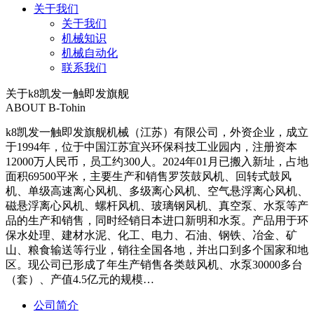
关于我们
关于我们
机械知识
机械自动化
联系我们
关于k8凯发一触即发旗舰
ABOUT B-Tohin
k8凯发一触即发旗舰机械（江苏）有限公司，外资企业，成立
于1994年，位于中国江苏宜兴环保科技工业园内，注册资本
12000万人民币，员工约300人。2024年01月已搬入新址，占地
面积69500平米，主要生产和销售罗茨鼓风机、回转式鼓风
机、单级高速离心风机、多级离心风机、空气悬浮离心风机、
磁悬浮离心风机、螺杆风机、玻璃钢风机、真空泵、水泵等产
品的生产和销售，同时经销日本进口新明和水泵。产品用于环
保水处理、建材水泥、化工、电力、石油、钢铁、冶金、矿
山、粮食输送等行业，销往全国各地，并出口到多个国家和地
区。现公司已形成了年生产销售各类鼓风机、水泵30000多台
（套）、产值4.5亿元的规模…
公司简介