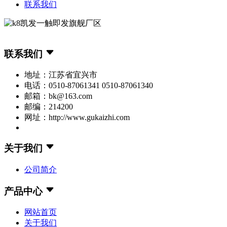
联系我们
联系我们
地址：江苏省宜兴市
电话：0510-87061341 0510-87061340
邮箱：bk@163.com
邮编：214200
网址：http://www.gukaizhi.com
关于我们
公司简介
产品中心
网站首页
关于我们